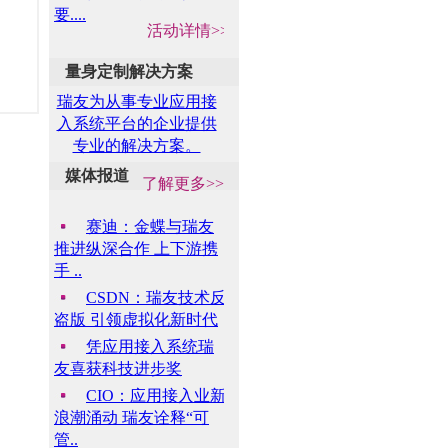
要....
活动详情>>
量身定制解决方案
瑞友为从事专业应用接
入系统平台的企业提供
专业的解决方案。
媒体报道
了解更多>>
赛迪：金蝶与瑞友
推进纵深合作 上下游携
手 ..
CSDN：瑞友技术反
盗版 引领虚拟化新时代
凭应用接入系统瑞
友喜获科技进步奖
CIO：应用接入业新
浪潮涌动 瑞友诠释“可
管..